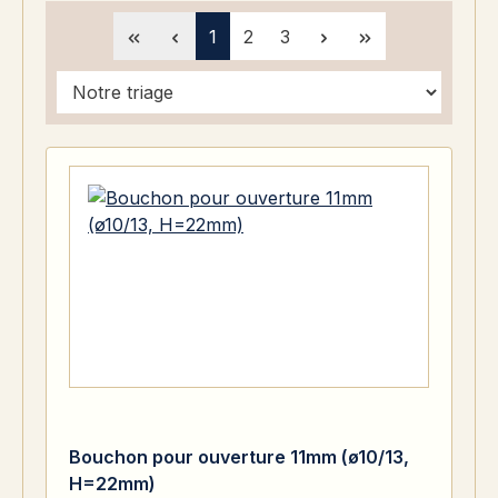
Page
Page
Page
1
2
3
Bouchon pour ouverture 11mm (ø10/13,
H=22mm)