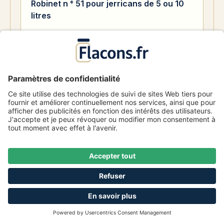
Robinet n ° 51 pour jerricans de 5 ou 10
litres
Numéro d'article
1002922
4,29 €
De
145 Disponible