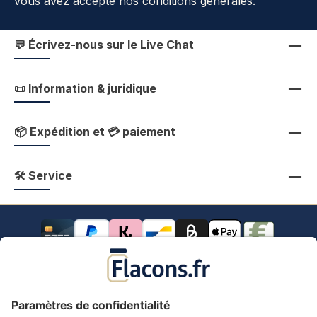
vous avez accepté nos
conditions générales
.
💬 Écrivez-nous sur le Live Chat
📜 Information & juridique
📦 Expédition et 💳 paiement
🛠 Service
Tous les prix s'entendent TVA comprise.
frais de port
*