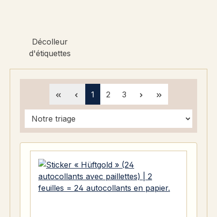
Décolleur
d'étiquettes
Page
Page
Page
1
2
3