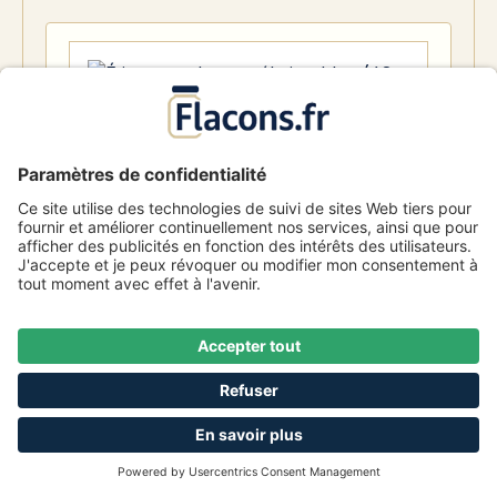
Étiquettes de congélation bleu (48
stickers) 26x40mm
Numéro d'article
1010763