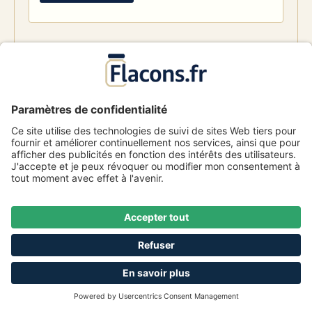
Flacon bleu 30 ml + pipette rouge et
blanche à système d'inviolabilité
Numéro d'article
104287