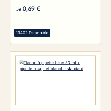
0,69 €
De
13402 Disponible