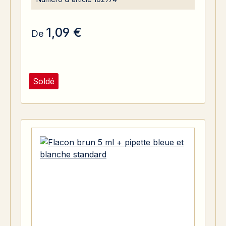
1,09 €
De
Soldé