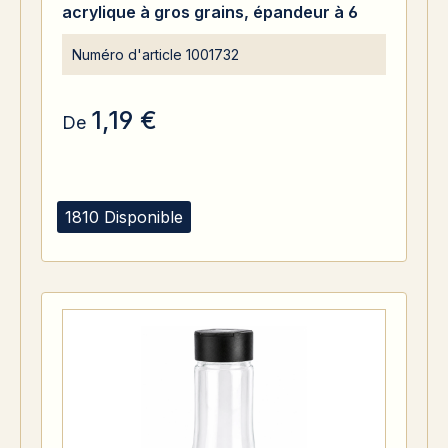
acrylique à gros grains, épandeur à 6
trous ø8mm. Filetage de 41mm.
Numéro d'article
1001732
Couvercle press-on.
1,19 €
De
1810 Disponible