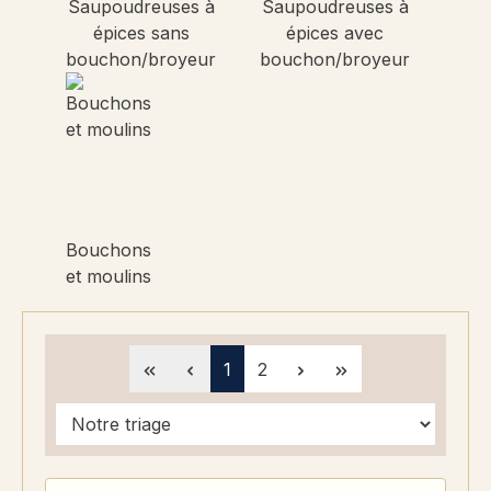
Saupoudreuses à
Saupoudreuses à
épices sans
épices avec
bouchon/broyeur
bouchon/broyeur
Bouchons
et moulins
Page
Page
1
2