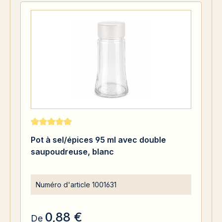
Note moyenne de 5 sur 5 étoiles
Pot à sel/épices 95 ml avec double
saupoudreuse, blanc
Numéro d'article
1001631
0,88 €
De