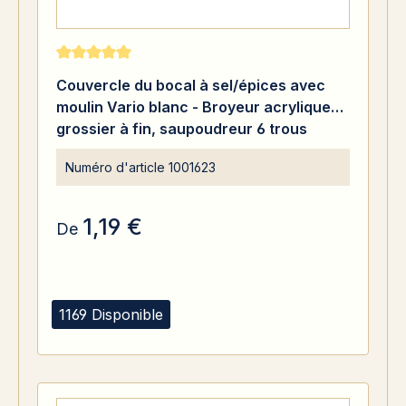
Note moyenne de 5 sur 5 étoiles
Couvercle du bocal à sel/épices avec
moulin Vario blanc - Broyeur acrylique
grossier à fin, saupoudreur 6 trous
ø8mm. Filetage de 41mm. Couvercle à
Numéro d'article
1001623
pression.
1,19 €
De
1169 Disponible