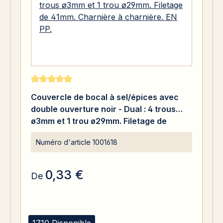
Note moyenne de 5 sur 5 étoiles
Couvercle de bocal à sel/épices avec
double ouverture noir - Dual : 4 trous
ø3mm et 1 trou ø29mm. Filetage de
41mm. Charnière à charnière. EN PP.
Numéro d'article
1001618
0,33 €
De
1710 Disponible