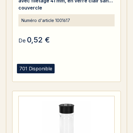
avec filetage 41 mm, en verre clair sans
couvercle
Numéro d'article
1001617
0,52 €
De
701 Disponible