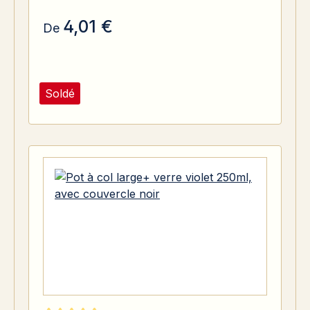
4,01 €
De
Soldé