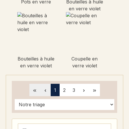
Pots en verre
Bouteilles à huile
en verre violet
Bouteilles à huile
Coupelle en
en verre violet
verre violet
Page
Page
Page
1
2
3