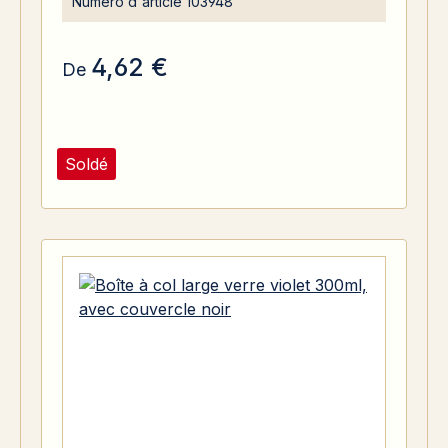
Numéro d'article
103948
4,62 €
De
Soldé