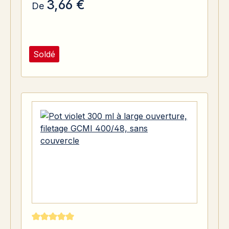
3,66 €
De
Soldé