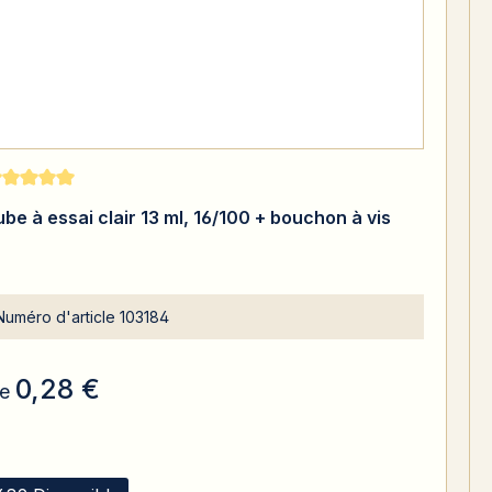
te moyenne de 5 sur 5 étoiles
ube à essai clair 13 ml, 16/100 + bouchon à vis
Numéro d'article
103184
0,28 €
e