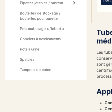
1382
Pipettes jetables / pasteur
Bouteilles de stockage /
bouteilles pour burette
Pots multiusage « Robust »
Tube
Gobelets à médicaments
méd
Pots à urine
Les tube
conserve
Spatules
sont gé
Tampons de coton
centrifu
processu
Appl
Con
Cen