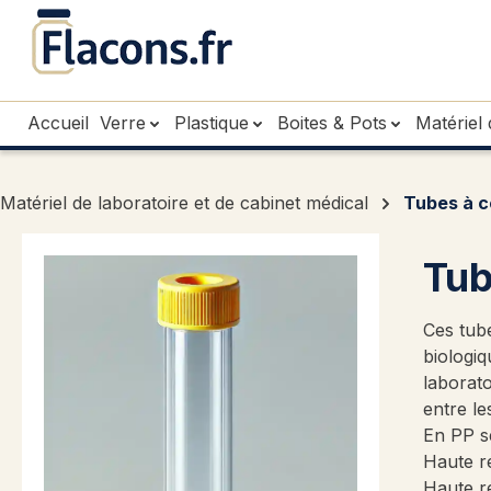
sser au contenu principal
Passer à la recherche
Passer à la navigation principale
Accueil
Verre
Plastique
Boites & Pots
Matériel 
Matériel de laboratoire et de cabinet médical
Tubes à c
Tub
Ces tube
biologiq
laborato
entre le
En PP sé
Haute r
Haute ré