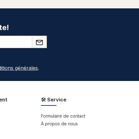
te!
itions générales
.
ent
🛠 Service
Formulaire de contact
À propos de nous