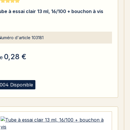
te moyenne de 5 sur 5 étoiles
ube à essai clair 13 ml, 16/100 + bouchon à vis
Numéro d'article
103181
0,28 €
e
004 Disponible