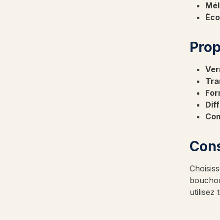
Mél
Éco
Prop
Ver
Tra
For
Diff
Com
Cons
Choisiss
bouchons
utilisez