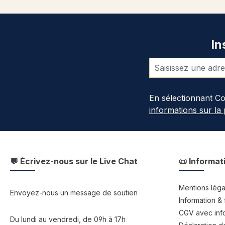
In
En sélectionnant C
informations sur la
💬 Écrivez-nous sur le Live Chat
📜 Informat
Mentions léga
Envoyez-nous un message de soutien
Information & 
CGV avec info
Du lundi au vendredi, de 09h à 17h