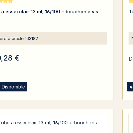
moyenne de 5 sur 5 étoiles
No
à essai clair 13 ml, 16/100 + bouchon à vis
T
ro d'article
103182
0,28 €
D
 Disponible
4