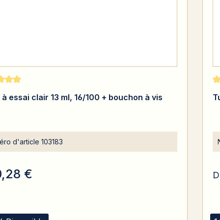
moyenne de 5 sur 5 étoiles
No
à essai clair 13 ml, 16/100 + bouchon à vis
T
ro d'article
103183
0,28 €
D