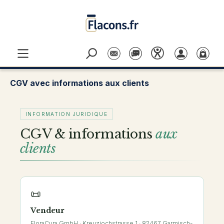
Passer au contenu principal
CGV avec informations aux clients
INFORMATION JURIDIQUE
CGV & informations
aux
clients
📜
Vendeur
FloraCura GmbH · Kreuzjochstrasse 1 · 82467 Garmisch-