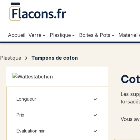
sser au contenu principal
Passer à la recherche
Passer à la navigation principale
Accueil
Verre
Plastique
Boites & Pots
Matériel 
Plastique
Tampons de coton
Cot
Les sup
Longueur
torsadée
Prix
Vous ave
Évaluation min.