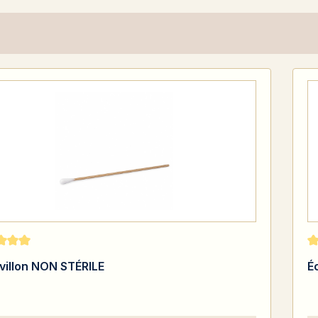
moyenne de 5 sur 5 étoiles
No
villon NON STÉRILE
É