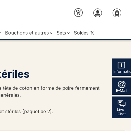
Bouchons et autres
Sets
Soldes %
ériles
Informati
e tête de coton en forme de poire fermement
E-Mail
générales.
Live-
t stériles (paquet de 2).
Chat