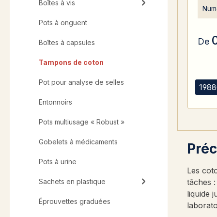
Boîtes à vis
Numé
Pots à onguent
De
Boîtes à capsules
Tampons de coton
Pot pour analyse de selles
1988
Entonnoirs
Pots multiusage « Robust »
Gobelets à médicaments
Préc
Pots à urine
Les coto
Sachets en plastique
tâches :
liquide 
Éprouvettes graduées
laborato