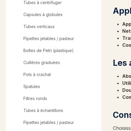
Tubes à centrifuger
Appl
Capsules à globules
App
Tubes verticaux
Net
Tra
Pipettes jetables / pasteur
Cos
Boîtes de Petri (plastique)
Les 
Cuillères graduées
Pots à crachat
Abs
Util
Spatules
Dou
Com
Filtres ronds
Tubes à échantillons
Cons
Pipettes jetables / pasteur
Choisiss