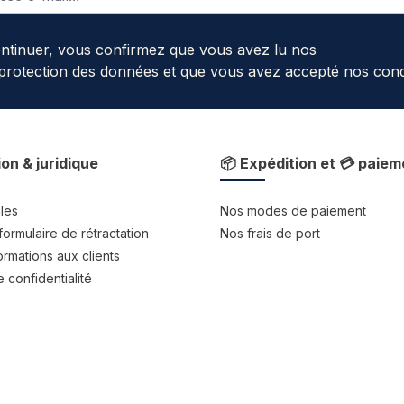
ontinuer, vous confirmez que vous avez lu nos
 protection des données
et que vous avez accepté nos
cond
ion & juridique
📦 Expédition et 💳 paiem
les
Nos modes de paiement
formulaire de rétractation
Nos frais de port
rmations aux clients
 confidentialité