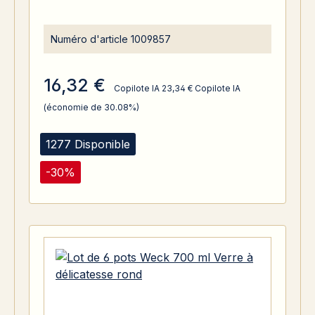
Numéro d'article
1009857
16,32 €
Copilote IA
23,34 €
Copilote IA
(économie de 30.08%)
1277 Disponible
-30%