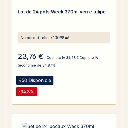
Lot de 24 pots Weck 370ml verre tulipe
Numéro d'article
1009846
23,76 €
Copilote IA
36,48 €
Copilote IA
(économie de 34.87%)
450 Disponible
-34.8%