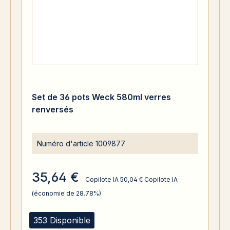
Set de 36 pots Weck 580ml verres
renversés
Numéro d'article
1009877
35,64 €
Copilote IA
50,04 €
Copilote IA
(économie de 28.78%)
353 Disponible