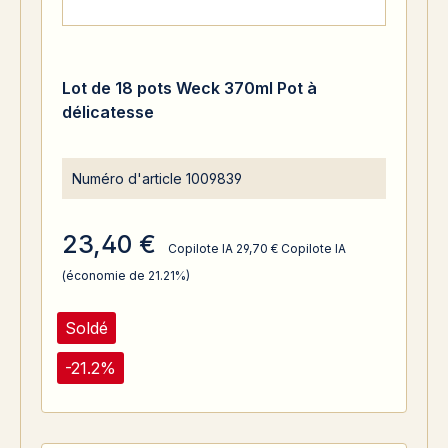
Lot de 18 pots Weck 370ml Pot à
délicatesse
Numéro d'article
1009839
23,40 €
Copilote IA
29,70 €
Copilote IA
(économie de 21.21%)
Soldé
-21.2%