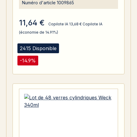
Numéro d'article
1009865
11,64 €
Copilote IA
13,68 €
Copilote IA
(économie de 14.91%)
2415 Disponible
-14.9%