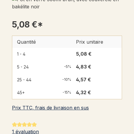
5,08 €*
Quantité
Prix unitaire
5,08 €
1 - 4
4,83 €
5 - 24
-5%
4,57 €
25 - 44
-10%
4,32 €
45+
-15%
Prix TTC, frais de livraison en sus
Note moyenne de 5 sur 5 étoiles
1 évaluation