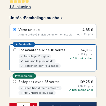
Note moyenne de 5 sur 5 étoiles
1 évaluation
Unités d'emballage au choix
Verre unique
4,85 €
4,85 € / pcs
Article prélevé individuellement en stock
★ Bestseller
Lot avantageux de 10 verres
46,10 €
4,61 € / pcs
✓ Emballage d'origine
✓ 5% moins cher
✓ Livraison la plus rapide
✓ Protection contre la casse
Professionnel
Safepack avec 25 verres
109,25 €
4,37 € / pcs
✓ Expédition directe entrepôt
✓ 10% moins cher
✓ Prix unitaire le plus bas