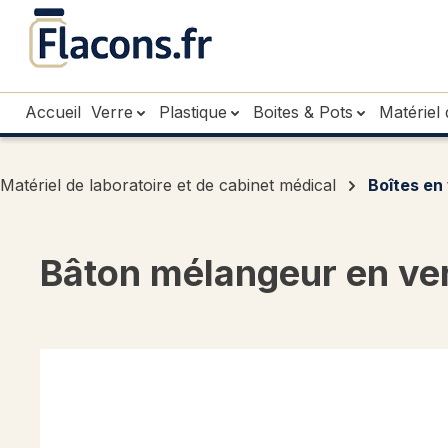
sser au contenu principal
Passer à la recherche
Passer à la navigation principale
Accueil
Verre
Plastique
Boites & Pots
Matériel 
Matériel de laboratoire et de cabinet médical
Boîtes en
Bâton mélangeur en v