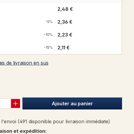
2,48 €
2,36 €
-5%
2,23 €
-10%
2,11 €
-15%
ais de livraison en sus
 de 5 sur 5 étoiles
Ajouter au panier
l'envoi (491 disponible pour livraison immédiate)
raison et expédition: