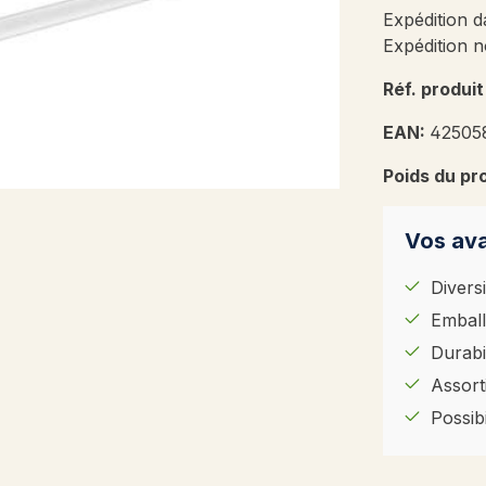
Expédition d
Expédition n
Réf. produit
EAN:
42505
Poids du pr
Vos ava
Diversi
Emball
Durabil
Assort
Possib