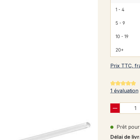
1 - 4
5 - 9
10 - 19
20+
Prix TTC, fr
Note moyenne
1 évaluation
Prêt pour 
Délai de liv