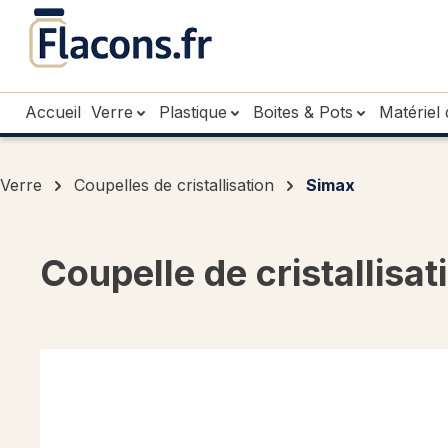
sser au contenu principal
Passer à la recherche
Passer à la navigation principale
Accueil
Verre
Plastique
Boites & Pots
Matériel 
Verre
Coupelles de cristallisation
Simax
Coupelle de cristallisa