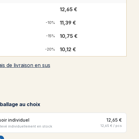
12,65 €
11,39 €
-10%
10,75 €
-15%
10,12 €
-20%
ais de livraison en sus
 de 5 sur 5 étoiles
ballage au choix
soir individuel
12,65 €
12,65 € / pcs
élevé individuellement en stock