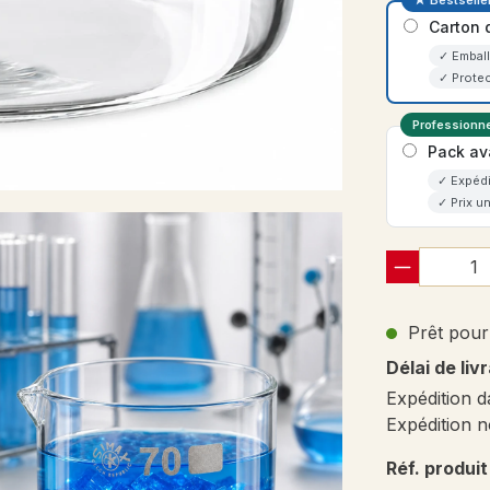
★ Bestselle
Carton 
✓ Emball
✓ Protec
Professionne
Pack av
✓ Expédi
✓ Prix un
Prêt pour 
Délai de liv
Expédition d
Expédition n
Réf. produit