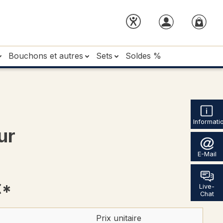
Bouchons et autres
Sets
Soldes %
Informati
ur
E-Mail
€*
Live-
Chat
Prix unitaire