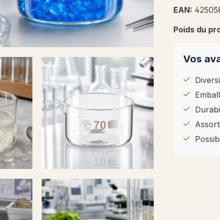
EAN:
42505
Poids du pr
Vos ava
Diversi
Emball
Durabil
Assort
Possib