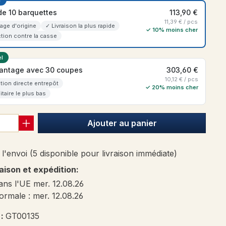
r
de 10 barquettes
113,90 €
11,39 € / pcs
age d'origine
✓ Livraison la plus rapide
✓ 10% moins cher
tion contre la casse
l
antage avec 30 coupes
303,60 €
10,12 € / pcs
tion directe entrepôt
✓ 20% moins cher
itaire le plus bas
Ajouter au panier
l'envoi (5 disponible pour livraison immédiate)
raison et expédition:
ans l'UE mer. 12.08.26
ormale : mer. 12.08.26
 :
GT00135