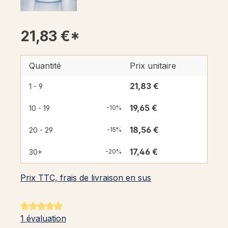
21,83 €*
Quantité
Prix unitaire
21,83 €
1 - 9
19,65 €
10 - 19
-10%
18,56 €
20 - 29
-15%
17,46 €
30+
-20%
Prix TTC, frais de livraison en sus
Note moyenne de 5 sur 5 étoiles
1 évaluation