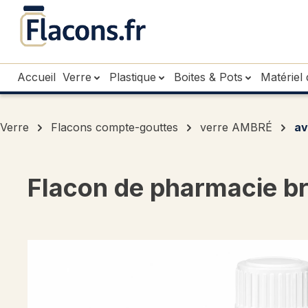
sser au contenu principal
Passer à la recherche
Passer à la navigation principale
Accueil
Verre
Plastique
Boites & Pots
Matériel 
Verre
Flacons compte-gouttes
verre AMBRÉ
av
Flacon de pharmacie b