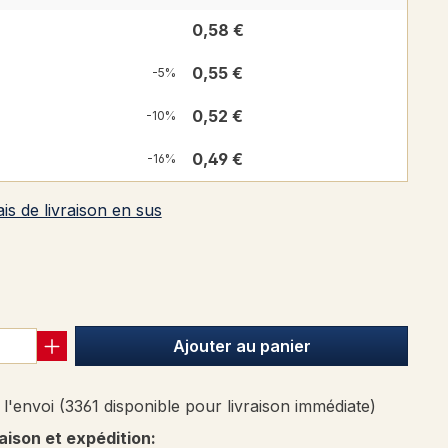
0,58 €
0,55 €
-5%
0,52 €
-10%
0,49 €
-16%
ais de livraison en sus
 de 5 sur 5 étoiles
Ajouter au panier
l'envoi (3361 disponible pour livraison immédiate)
raison et expédition: