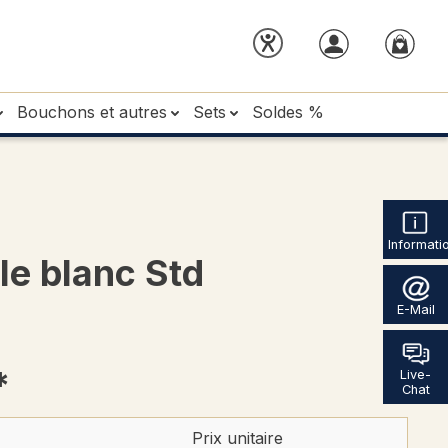
Bouchons et autres
Sets
Soldes %
Informati
e blanc Std
E-Mail
*
Live-
Chat
Prix unitaire