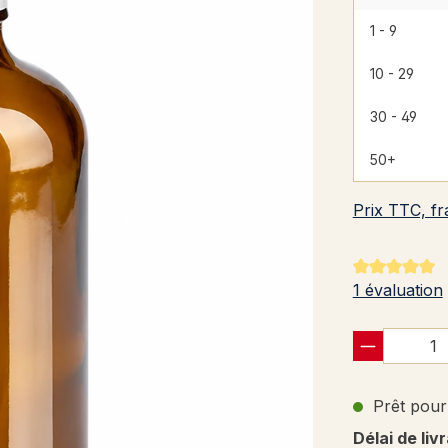
1 - 9
10 - 29
30 - 49
50+
Prix TTC, fr
Note moyenne
1 évaluation
Prêt pour 
Délai de liv