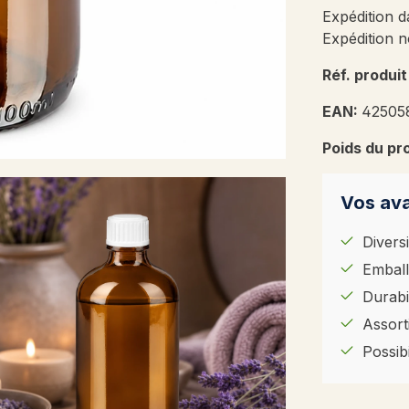
Expédition d
Expédition n
Réf. produit
EAN:
42505
Poids du pr
Vos ava
Diversi
Emball
Durabil
Assort
Possib