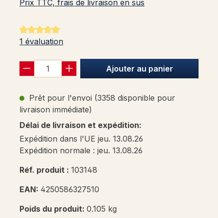
Prix TTC, frais de livraison en sus
Note moyenne de 5 sur 5 étoiles
1 évaluation
Ajouter au panier
Prêt pour l'envoi (3358 disponible pour
livraison immédiate)
Délai de livraison et expédition:
Expédition dans l'UE jeu. 13.08.26
Expédition normale : jeu. 13.08.26
Réf. produit :
103148
EAN:
4250586327510
Poids du produit:
0.105 kg