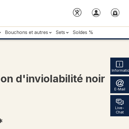
Bouchons et autres
Sets
Soldes %
Informati
 d'inviolabilité noir
E-Mail
Live-
Chat
*