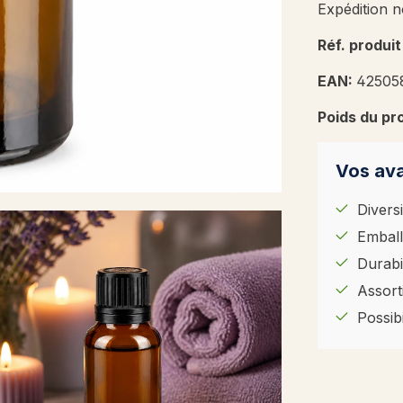
Expédition n
Réf. produit
EAN:
42505
Poids du pr
Vos ava
Diversi
Emball
Durabil
Assort
Possib