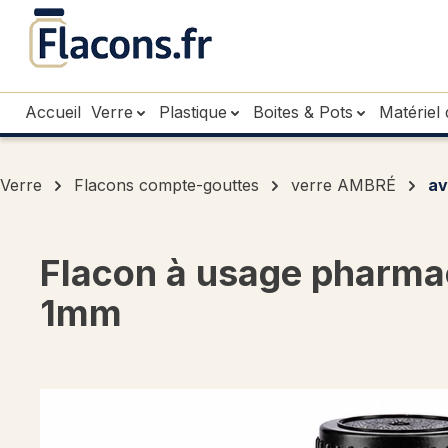
sser au contenu principal
Passer à la recherche
Passer à la navigation principale
Accueil
Verre
Plastique
Boites & Pots
Matériel 
Verre
Flacons compte-gouttes
verre AMBRÉ
av
Flacon à usage pharmac
1mm