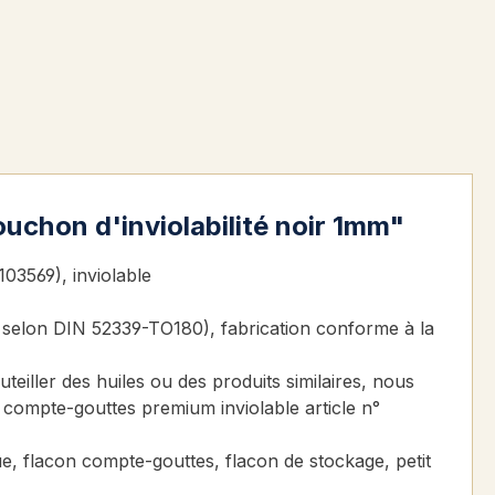
uchon d'inviolabilité noir 1mm"
3569), inviolable
II selon DIN 52339-TO180), fabrication conforme à la
iller des huiles ou des produits similaires, nous
ompte-gouttes premium inviolable article n°
ue, flacon compte-gouttes, flacon de stockage, petit