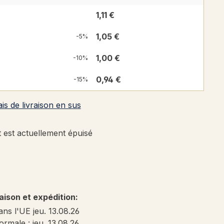
1,11 €
1,05 €
-5%
1,00 €
-10%
0,94 €
-15%
ais de livraison en sus
 est actuellement épuisé
 de 5 sur 5 étoiles
raison et expédition:
ans l'UE jeu. 13.08.26
ormale : jeu. 13.08.26