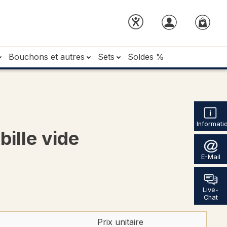
Bouchons et autres
Sets
Soldes %
Informati
ille vide
E-Mail
Live-
Chat
Prix unitaire