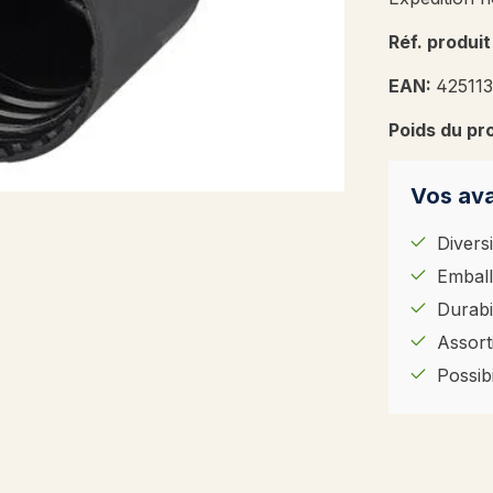
Réf. produit
EAN:
42511
Poids du pr
Vos ava
Diversi
Emball
Durabil
Assort
Possib