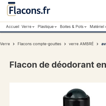
sser au contenu principal
Passer à la recherche
Passer à la navigation principale
Accueil
Verre
Plastique
Boites & Pots
Matériel 
Verre
Flacons compte-gouttes
verre AMBRÉ
av
Flacon de déodorant en 