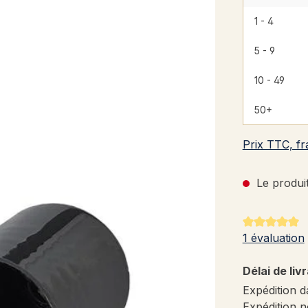
1 - 4
5 - 9
10 - 49
50+
Prix TTC, fr
Le produit
Note moyenne
1 évaluation
Délai de liv
Expédition d
Expédition n