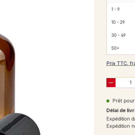
1 - 9
10 - 29
30 - 49
50+
Prix TTC, fr
Prêt pour 
Délai de liv
Expédition d
Expédition n