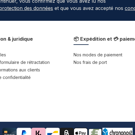
ontinuer, vous confirmez que vous avez lu nos
 protection des données
et que vous avez accepté nos
cond
ion & juridique
📦 Expédition et 💳 paiem
les
Nos modes de paiement
formulaire de rétractation
Nos frais de port
rmations aux clients
 confidentialité