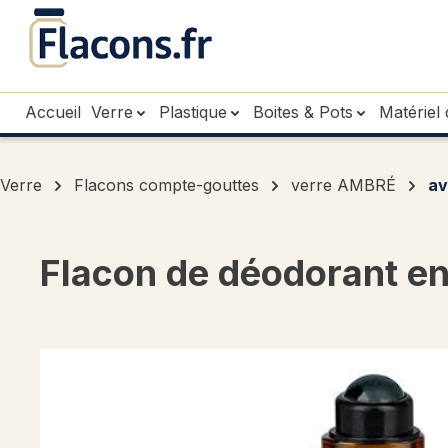
sser au contenu principal
Passer à la recherche
Passer à la navigation principale
Accueil
Verre
Plastique
Boites & Pots
Matériel 
Verre
Flacons compte-gouttes
verre AMBRÉ
av
Flacon de déodorant en 