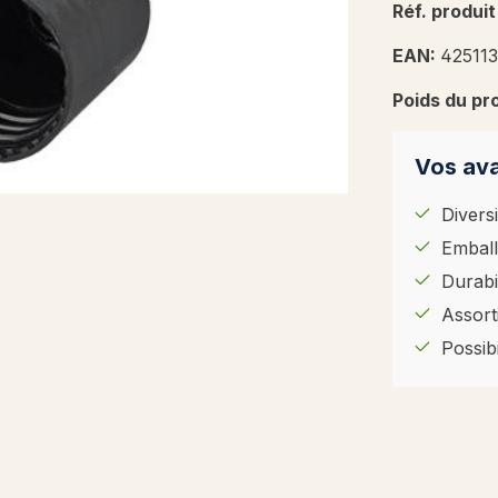
Réf. produit
EAN:
42511
Poids du pr
Vos ava
Diversi
Emball
Durabil
Assort
Possib