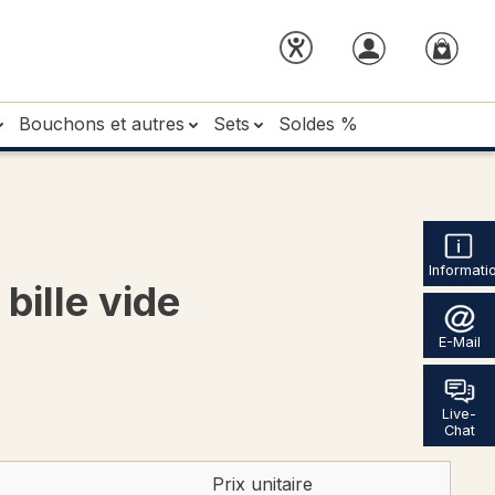
Bouchons et autres
Sets
Soldes %
Informati
bille vide
E-Mail
Live-
Chat
Prix unitaire