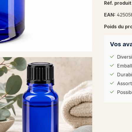
Réf. produit
EAN:
42505
Poids du pr
Vos ava
Diversi
Emball
Durabil
Assort
Possib