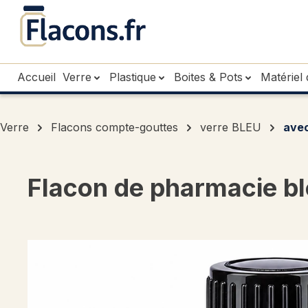
sser au contenu principal
Passer à la recherche
Passer à la navigation principale
Accueil
Verre
Plastique
Boites & Pots
Matériel 
Verre
Flacons compte-gouttes
verre BLEU
avec
Flacon de pharmacie bl