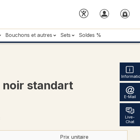
Bouchons et autres
Sets
Soldes %
Informati
noir standart
E-Mail
*
Live-
Chat
Prix unitaire