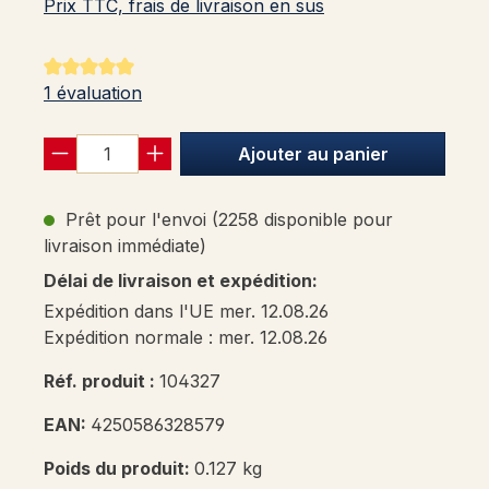
Prix TTC, frais de livraison en sus
Note moyenne de 5 sur 5 étoiles
1 évaluation
Ajouter au panier
Prêt pour l'envoi (2258 disponible pour
livraison immédiate)
Délai de livraison et expédition:
Expédition dans l'UE mer. 12.08.26
Expédition normale : mer. 12.08.26
Réf. produit :
104327
EAN:
4250586328579
Poids du produit:
0.127 kg