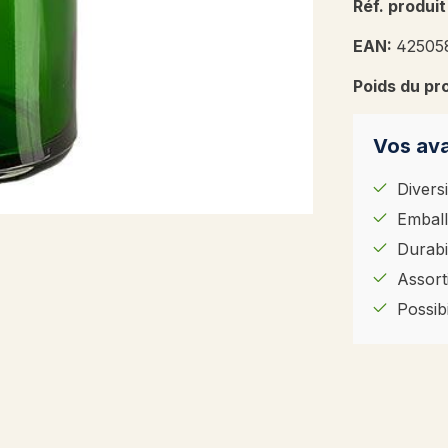
Réf. produit
EAN:
42505
Poids du pr
Vos ava
Diversi
Emball
Durabil
Assort
Possib