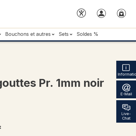
Bouchons et autres
Sets
Soldes %
Informati
outtes Pr. 1mm noir
E-Mail
Live-
Chat
*