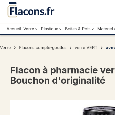
sser au contenu principal
Passer à la recherche
Passer à la navigation principale
Accueil
Verre
Plastique
Boites & Pots
Matériel 
Verre
Flacons compte-gouttes
verre VERT
ave
Flacon à pharmacie ve
Bouchon d'originalité