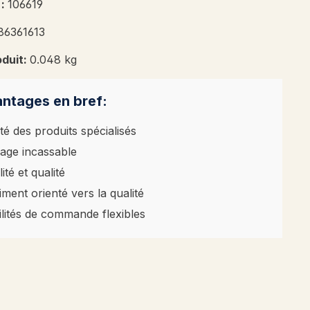
 :
106619
86361613
oduit:
0.048 kg
ntages en bref:
té des produits spécialisés
age incassable
ité et qualité
iment orienté vers la qualité
ilités de commande flexibles