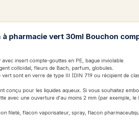
con à pharmacie vert 30ml Bouchon com
vec insert compte-gouttes en PE, bague inviolable
gent colloïdal, fleurs de Bach, parfum, globules.
e vert sont en verre de type III (DIN 719 ou récipient de c
t conçu pour les liquides aqueux. Si vous souhaitez emboute
utte avec une ouverture d'au moins 2 mm (par exemple, le 
acon fileté, flacon vaporisateur, spray, flacon pharmaceutiq