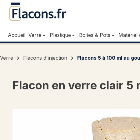
sser au contenu principal
Passer à la recherche
Passer à la navigation principale
Accueil
Verre
Plastique
Boites & Pots
Matériel 
Verre
Flacons d'injection
Flacons 5 à 100 ml au go
Flacon en verre clair 5