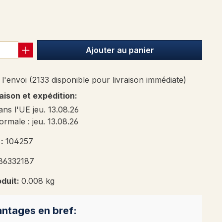
 de 5 sur 5 étoiles
Ajouter au panier
l'envoi (2133 disponible pour livraison immédiate)
raison et expédition:
ans l'UE jeu. 13.08.26
ormale : jeu. 13.08.26
 :
104257
86332187
oduit:
0.008 kg
ntages en bref: