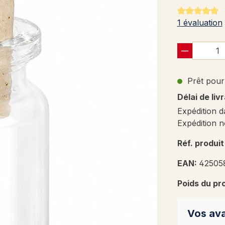
Note moyenne
1 évaluation
Prêt pour 
Délai de liv
Expédition d
Expédition n
Réf. produit
EAN:
42505
Poids du pr
Vos ava