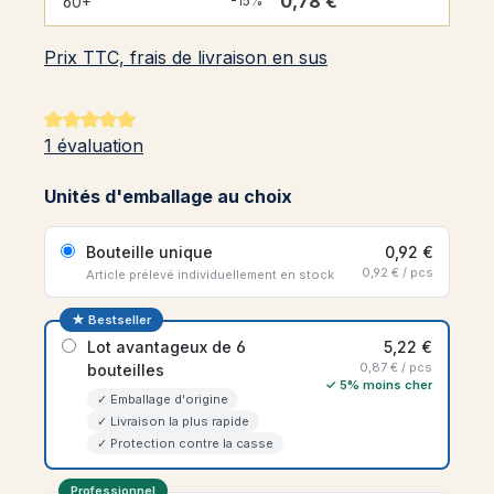
0,78 €
60+
-15%
Prix TTC, frais de livraison en sus
Note moyenne de 5 sur 5 étoiles
1 évaluation
Unités d'emballage au choix
Bouteille unique
0,92 €
0,92 € / pcs
Article prélevé individuellement en stock
★ Bestseller
Lot avantageux de 6
5,22 €
0,87 € / pcs
bouteilles
✓ 5% moins cher
✓ Emballage d'origine
✓ Livraison la plus rapide
✓ Protection contre la casse
Professionnel