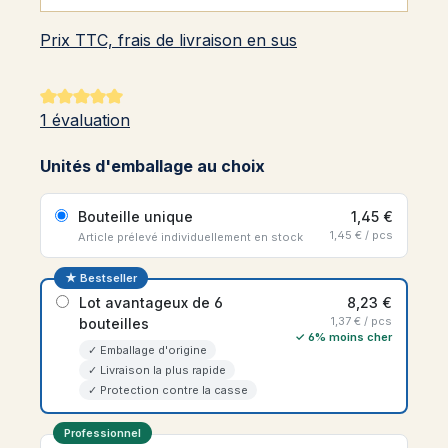
Prix TTC, frais de livraison en sus
Note moyenne de 5 sur 5 étoiles
1 évaluation
Unités d'emballage au choix
Bouteille unique
1,45 €
1,45 € / pcs
Article prélevé individuellement en stock
★ Bestseller
Lot avantageux de 6
8,23 €
1,37 € / pcs
bouteilles
✓ 6% moins cher
✓ Emballage d'origine
✓ Livraison la plus rapide
✓ Protection contre la casse
Professionnel