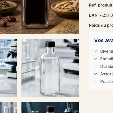
Réf. produit
EAN:
42511
Poids du pr
Vos ava
Diversi
Emball
Durabil
Assort
Possib