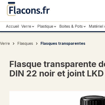
sser au contenu principal
Passer à la recherche
Passer à la navigation principale
Accueil
Verre
Plastique
Boites & Pots
Matériel 
Verre
Flasques
Flasques transparentes
Flasque transparente d
DIN 22 noir et joint LKD