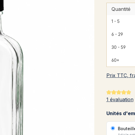
Quantité
1 - 5
6 - 29
30 - 59
60+
Prix TTC, fr
Note moyenne
1 évaluation
Unités d'em
Bouteil
Article pr