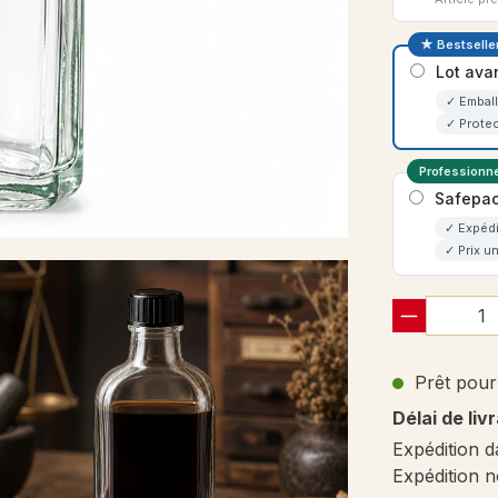
★ Bestselle
Lot ava
✓ Emball
✓ Protec
Professionne
Safepac
✓ Expédi
✓ Prix un
Prêt pour 
Délai de liv
Expédition d
Expédition n