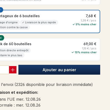
r
ntageux de 6 bouteilles
7,68 €
1,28 € / pcs
age d'origine
✓ Livraison la plus rapide
✓ 5% moins cher
tion contre la casse
l
k de 60 bouteilles
69,00 €
1,15 € / pcs
tion directe entrepôt
✓ 15% moins cher
itaire le plus bas
Ajouter au panier
l'envoi (2326 disponible pour livraison immédiate)
raison et expédition:
ans l'UE mer. 12.08.26
ormale : mer. 12.08.26