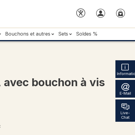
Bouchons et autres
Sets
Soldes %
Informati
, avec bouchon à vis
E-Mail
Live-
Chat
*