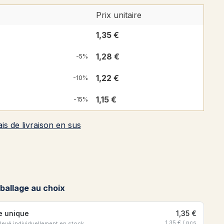
Prix unitaire
1,35 €
1,28 €
-5%
1,22 €
-10%
1,15 €
-15%
ais de livraison en sus
 de 5 sur 5 étoiles
ballage au choix
le unique
1,35 €
1,35 € / pcs
élevé individuellement en stock