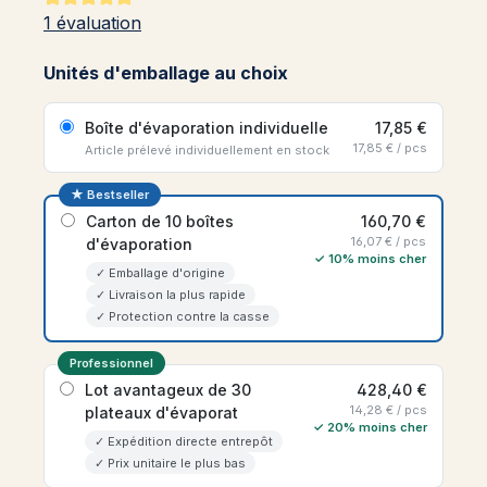
Note moyenne de 5 sur 5 étoiles
1 évaluation
Unités d'emballage au choix
Boîte d'évaporation individuelle
17,85 €
17,85 € / pcs
Article prélevé individuellement en stock
★ Bestseller
Carton de 10 boîtes
160,70 €
16,07 € / pcs
d'évaporation
✓ 10% moins cher
✓ Emballage d'origine
✓ Livraison la plus rapide
✓ Protection contre la casse
Professionnel
Lot avantageux de 30
428,40 €
14,28 € / pcs
plateaux d'évaporat
✓ 20% moins cher
✓ Expédition directe entrepôt
✓ Prix unitaire le plus bas