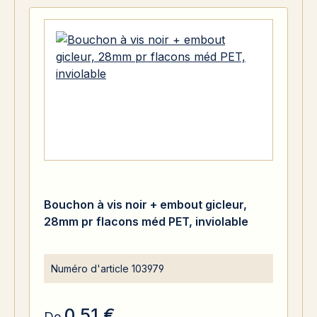
Bouchon à vis noir + embout gicleur,
28mm pr flacons méd PET, inviolable
Numéro d'article
103979
0,51 €
De