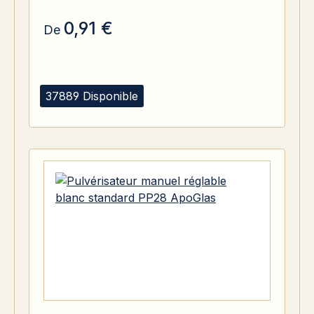
0,91 €
De
37889 Disponible