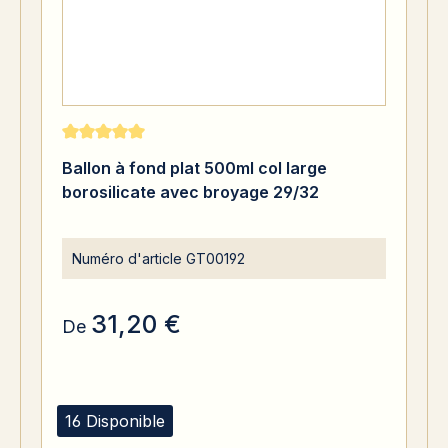
Note moyenne de 5 sur 5 étoiles
Ballon à fond plat 500ml col large
borosilicate avec broyage 29/32
Numéro d'article
GT00192
31,20 €
De
16 Disponible