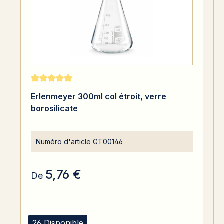
Note moyenne de 5 sur 5 étoiles
Erlenmeyer 300ml col étroit, verre
borosilicate
Numéro d'article
GT00146
5,76 €
De
26 Disponible