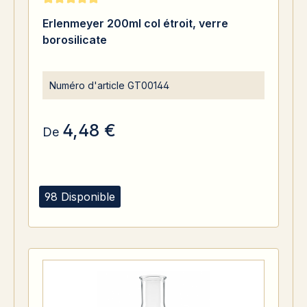
Note moyenne de 5 sur 5 étoiles
Erlenmeyer 200ml col étroit, verre
borosilicate
Numéro d'article
GT00144
4,48 €
De
98 Disponible