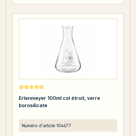
Note moyenne de 5 sur 5 étoiles
Erlenmeyer 100ml col étroit, verre
borosilicate
Numéro d'article
104677