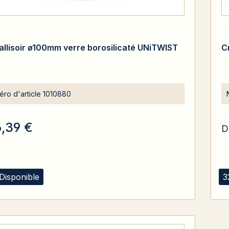
tallisoir ø100mm verre borosilicaté UNiTWIST
C
ro d'article
1010880
6,39 €
D
Disponible
3