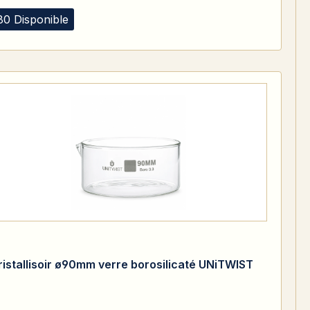
80 Disponible
ristallisoir ø90mm verre borosilicaté UNiTWIST