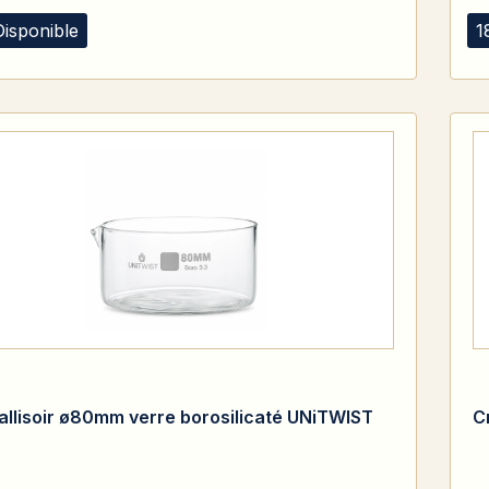
Disponible
1
tallisoir ø80mm verre borosilicaté UNiTWIST
C