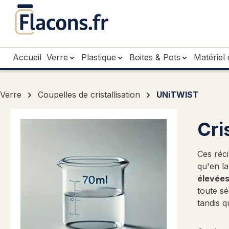
sser au contenu principal
Passer à la recherche
Passer à la navigation principale
Accueil
Verre
Plastique
Boites & Pots
Matériel 
Verre
Coupelles de cristallisation
UNiTWIST
Cri
Ces réc
qu'en la
élevée
toute sé
tandis 