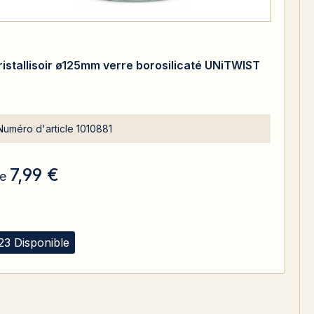
ristallisoir ø125mm verre borosilicaté UNiTWIST
Numéro d'article
1010881
7,99 €
e
23 Disponible