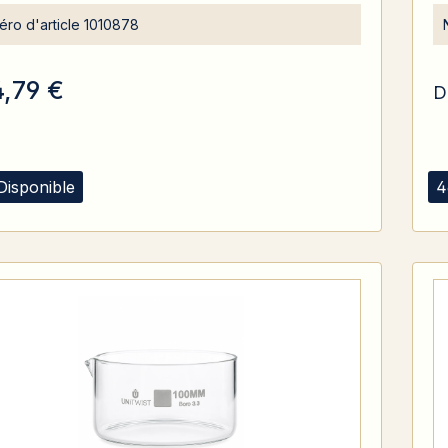
ro d'article
1010878
4,79 €
D
Disponible
4