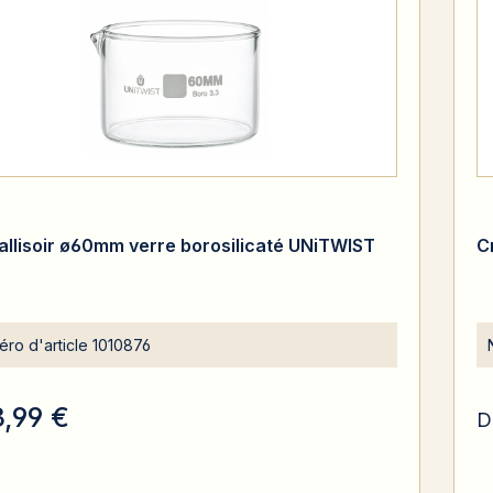
tallisoir ø60mm verre borosilicaté UNiTWIST
C
ro d'article
1010876
3,99 €
D