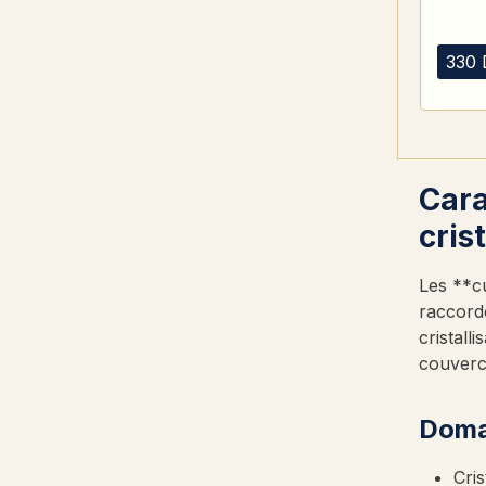
330 
Cara
cris
Les **cu
raccord
cristall
couverc
Doma
Cris