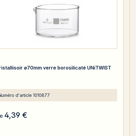
ristallisoir ø70mm verre borosilicaté UNiTWIST
Numéro d'article
1010877
4,39 €
e