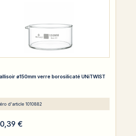
tallisoir ø150mm verre borosilicaté UNiTWIST
ro d'article
1010882
10,39 €