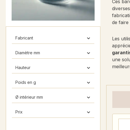
Ces barq
diverses
fabricat
de faire
Fabricant
Les util
apprécie
garanti
Diamètre mm
une solu
meilleur
Hauteur
Poids en g
Ø intérieur mm
Prix