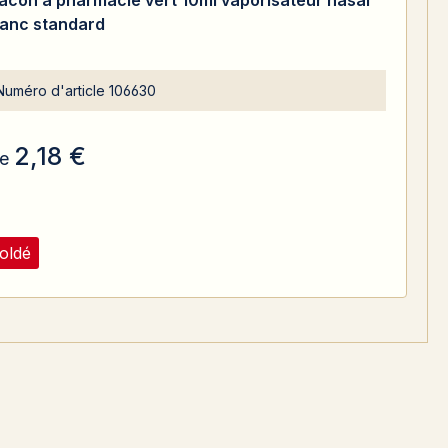
lacon à pharmacie vert 10ml vaporisateur nasal
lanc standard
Numéro d'article
106630
2,18 €
e
oldé