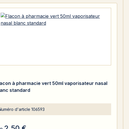
lacon à pharmacie vert 50ml vaporisateur nasal
lanc standard
Numéro d'article
106593
2,50 €
e