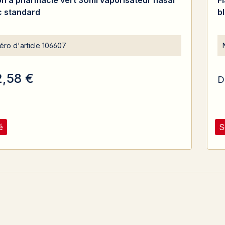
on à pharmacie vert 30ml vaporisateur nasal
F
c standard
b
ro d'article
106607
2,58 €
D
é
S