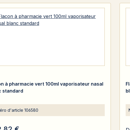
on à pharmacie vert 100ml vaporisateur nasal
F
c standard
b
ro d'article
106580
2,82 €
D