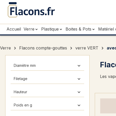
sser au contenu principal
Passer à la recherche
Passer à la navigation principale
Accueil
Verre
Plastique
Boites & Pots
Matériel 
Verre
Flacons compte-gouttes
verre VERT
avec
Flac
Diamètre mm
Les vap
Filetage
Hauteur
Poids en g