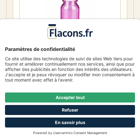
Flacon de 10ml (globules). Bague de
coulée 3mm blanc standard PurpleLine.
UT18/10
Numéro d'article
1014023
0,64 €
De