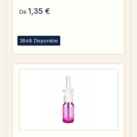
1,35 €
De
3848 Disponible