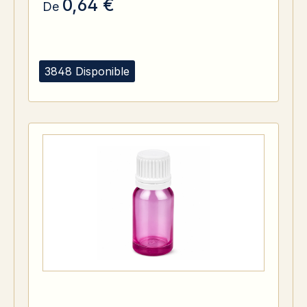
0,64 €
De
3848 Disponible