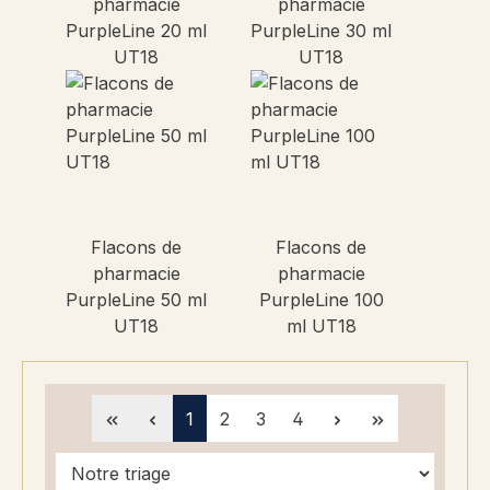
pharmacie
pharmacie
PurpleLine 20 ml
PurpleLine 30 ml
UT18
UT18
Flacons de
Flacons de
pharmacie
pharmacie
PurpleLine 50 ml
PurpleLine 100
UT18
ml UT18
Page
Page
Page
Page
1
2
3
4