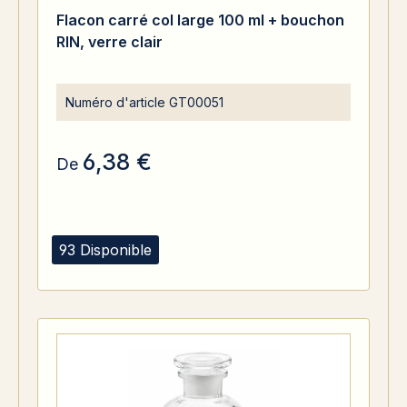
Note moyenne de 5 sur 5 étoiles
Flacon carré col large 100 ml + bouchon
RIN, verre clair
Numéro d'article
GT00051
6,38 €
De
93 Disponible