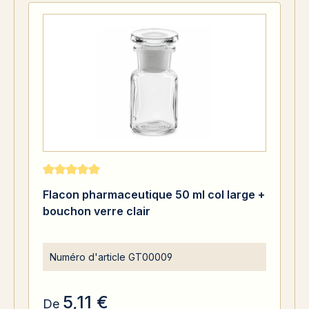
Note moyenne de 5 sur 5 étoiles
Flacon pharmaceutique 50 ml col large +
bouchon verre clair
Numéro d'article
GT00009
5,11 €
De