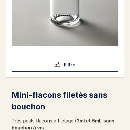
Filtre
Mini-flacons filetés sans
bouchon
Très petits flacons à filetage (
3ml et 5ml
)
sans
bouchon à vis
.