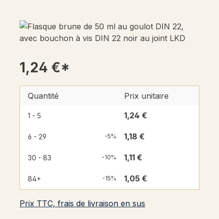
1,24 €*
Quantité
Prix unitaire
1,24 €
1 - 5
1,18 €
6 - 29
-5%
1,11 €
30 - 83
-10%
1,05 €
84+
-15%
Prix TTC, frais de livraison en sus