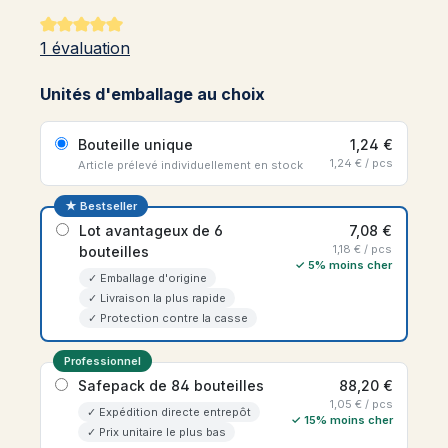
Note moyenne de 5 sur 5 étoiles
1 évaluation
Unités d'emballage au choix
Bouteille unique
1,24 €
1,24 € / pcs
Article prélevé individuellement en stock
★ Bestseller
Lot avantageux de 6
7,08 €
1,18 € / pcs
bouteilles
✓ 5% moins cher
✓ Emballage d'origine
✓ Livraison la plus rapide
✓ Protection contre la casse
Professionnel
Safepack de 84 bouteilles
88,20 €
1,05 € / pcs
✓ Expédition directe entrepôt
✓ 15% moins cher
✓ Prix unitaire le plus bas