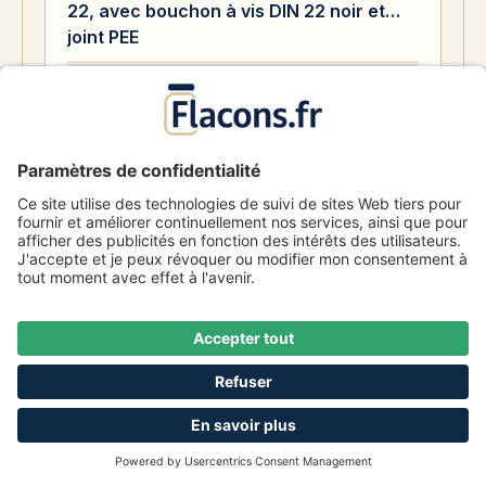
22, avec bouchon à vis DIN 22 noir et
joint PEE
Numéro d'article
1001095
1,60 €
De
1098 Disponible