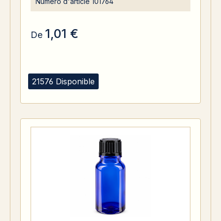
Numéro d'article
101764
1,01 €
De
21576 Disponible