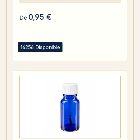
0,95 €
De
16256 Disponible