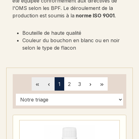
été équipée conformément aux directives de
l'OMS selon les BPF. Le déroulement de la
production est soumis à la
norme ISO 9001
.
Bouteille de haute qualité
Couleur du bouchon en blanc ou en noir
selon le type de flacon
Page
Page
Page
1
2
3