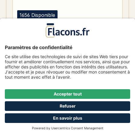
1656 Disponible
Flacon de pharmacie bleu 30ml bouchon
compte-gouttes blanc 0.8mm std