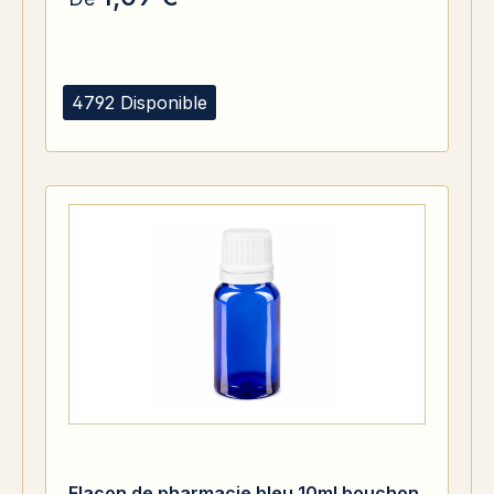
4792 Disponible
Flacon de pharmacie bleu 10ml bouchon