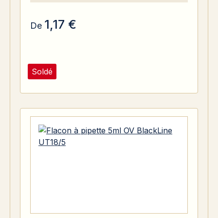
1,17 €
De
Soldé