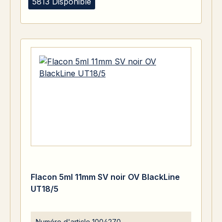
5813 Disponible
Flacon 5ml 11mm SV noir OV BlackLine
UT18/5
Numéro d'article
1004270