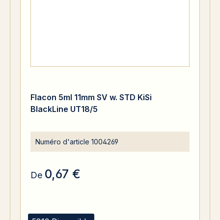
Flacon 5ml 11mm SV w. STD KiSi
BlackLine UT18/5
Numéro d'article
1004269
0,67 €
De