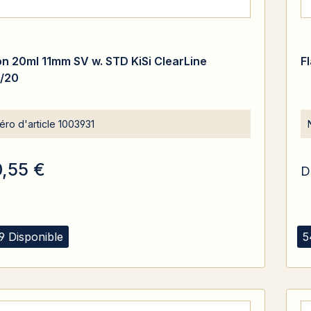
on 20ml 11mm SV w. STD KiSi ClearLine
F
/20
ro d'article
1003931
0,55 €
D
9 Disponible
5