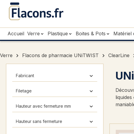
sser au contenu principal
Passer à la recherche
Passer à la navigation principale
Accueil
Verre
Plastique
Boites & Pots
Matériel 
Verre
Flacons de pharmacie UNiTWIST
ClearLine
UNi
Fabricant
Découvr
Filetage
liquides
maniable
Hauteur avec fermeture mm
Hauteur sans fermeture