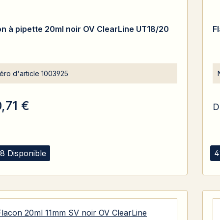
on à pipette 20ml noir OV ClearLine UT18/20
F
ro d'article
1003925
0,71 €
D
8 Disponible
4