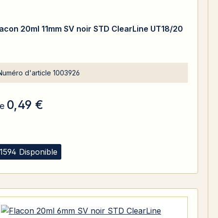
lacon 20ml 11mm SV noir STD ClearLine UT18/20
Numéro d'article
1003926
0,49 €
e
1594 Disponible