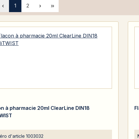
Page
Page
1
2
on à pharmacie 20ml ClearLine DIN18
F
WIST
ro d'article
1003032