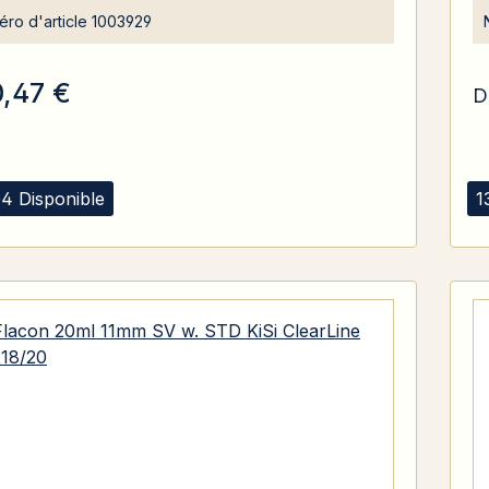
ro d'article
1003929
0,47 €
D
4 Disponible
1