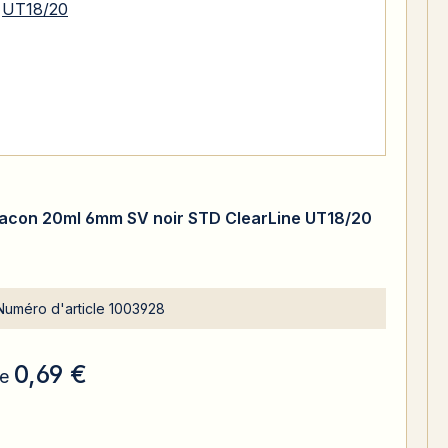
lacon 20ml 6mm SV noir STD ClearLine UT18/20
Numéro d'article
1003928
0,69 €
e