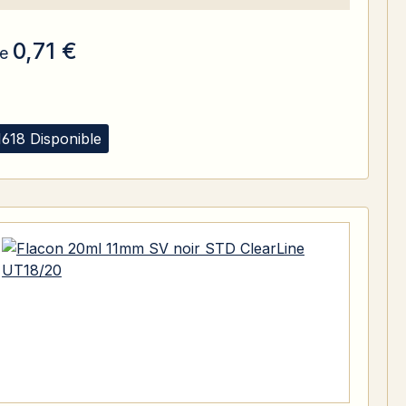
0,71 €
e
1618 Disponible