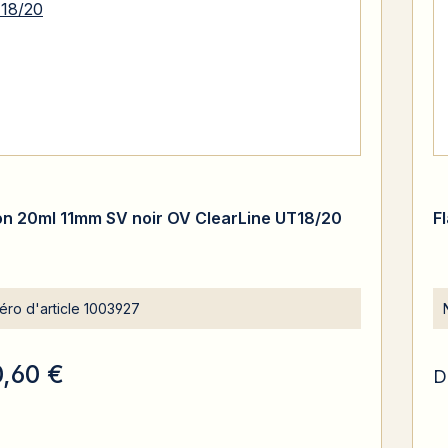
on 20ml 11mm SV noir OV ClearLine UT18/20
F
ro d'article
1003927
0,60 €
D