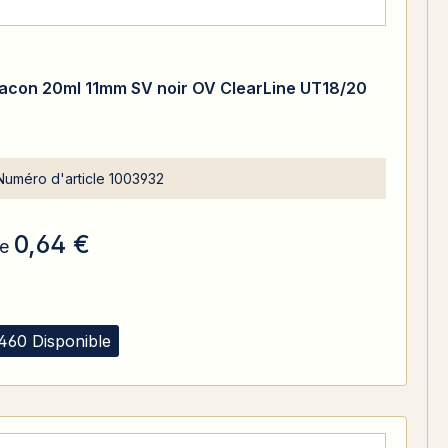
lacon 20ml 11mm SV noir OV ClearLine UT18/20
Numéro d'article
1003932
0,64 €
e
460 Disponible