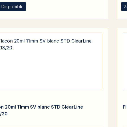
 Disponible
7
on 20ml 11mm SV blanc STD ClearLine
F
/20