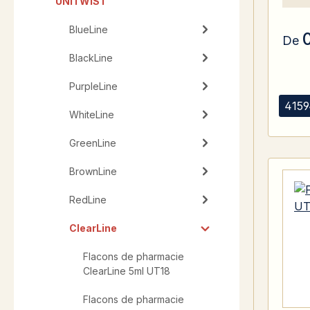
UNiTWIST
BlueLine
De
BlackLine
PurpleLine
4159
WhiteLine
GreenLine
BrownLine
RedLine
ClearLine
Flacons de pharmacie
ClearLine 5ml UT18
Flacons de pharmacie