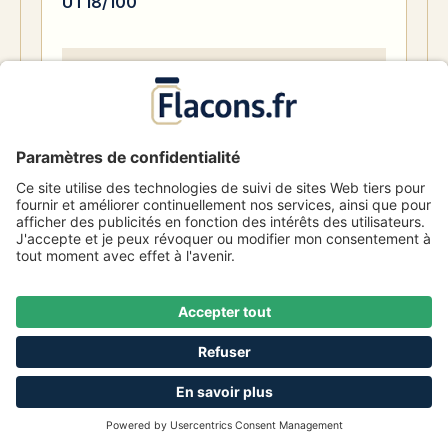
UT18/100
Numéro d'article
1003442
2,35 €
De
2410 Disponible