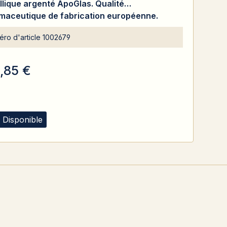
llique argenté ApoGlas. Qualité
maceutique de fabrication européenne.
ient pour les aliments. Avec protection
ro d'article
1002679
e les UV.
1,85 €
 Disponible