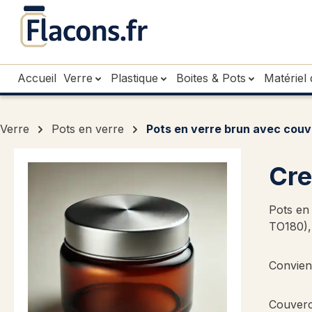
sser au contenu principal
Passer à la recherche
Passer à la navigation principale
Accueil
Verre
Plastique
Boites & Pots
Matériel 
Verre
Pots en verre
Pots en verre brun avec couv
Cre
Pots en 
TO180),
Convien
Couverc