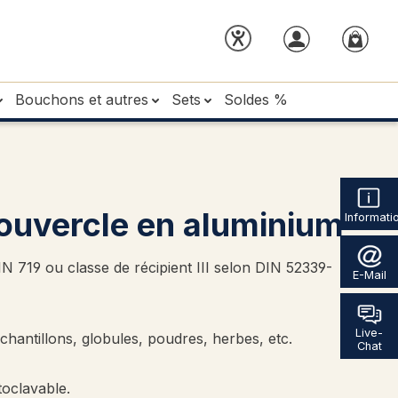
Bouchons et autres
Sets
Soldes %
couvercle en aluminium
Informati
IN 719 ou classe de récipient III selon DIN 52339-
E-Mail
Live-
antillons, globules, poudres, herbes, etc.
Chat
toclavable.