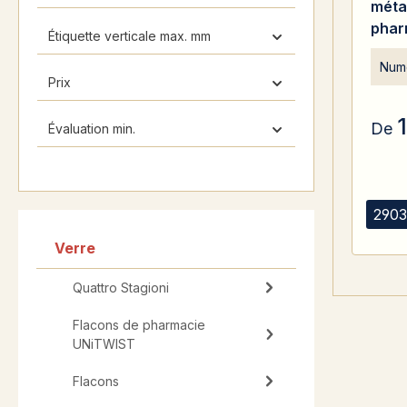
méta
phar
Étiquette verticale max. mm
Conv
Numé
contr
Prix
De
Évaluation min.
2903
Verre
Quattro Stagioni
Flacons de pharmacie
UNiTWIST
Flacons