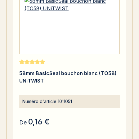
Note moyenne de 5 sur 5 étoiles
58mm BasicSeal bouchon blanc (TO58)
UNiTWIST
Numéro d'article
1011051
0,16 €
De