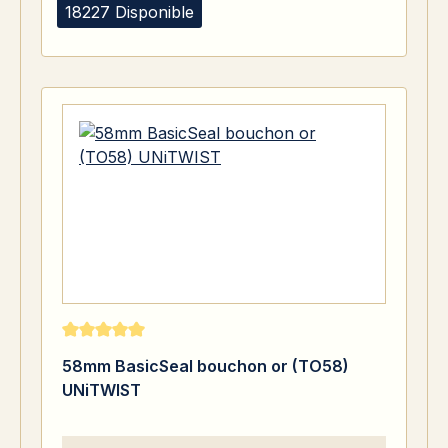
18227 Disponible
Note moyenne de 5 sur 5 étoiles
58mm BasicSeal bouchon or (TO58)
UNiTWIST