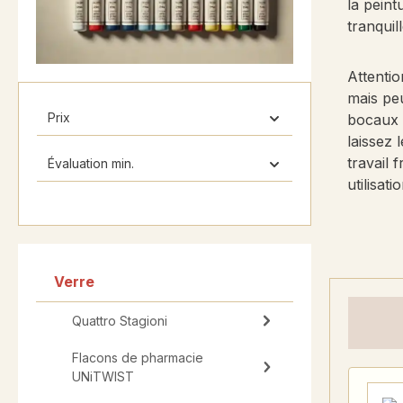
la peint
tranquil
Attentio
mais peu
Prix
bocaux d
laissez 
travail 
Évaluation min.
utilisat
Verre
Quattro Stagioni
Flacons de pharmacie
UNiTWIST