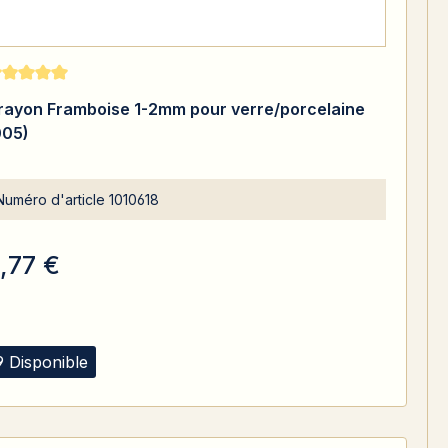
te moyenne de 5 sur 5 étoiles
rayon Framboise 1-2mm pour verre/porcelaine
005)
Numéro d'article
1010618
,77 €
9 Disponible