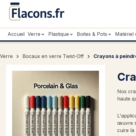
sser au contenu principal
Passer à la recherche
Passer à la navigation principale
Accueil
Verre
Plastique
Boites & Pots
Matériel 
Verre
Bocaux en verre Twist-Off
Crayons à peindre
Cra
Nos cra
haute qu
L'applic
œuvre s
cuire la