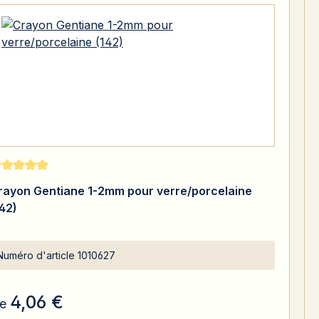
te moyenne de 5 sur 5 étoiles
rayon Gentiane 1-2mm pour verre/porcelaine
142)
Numéro d'article
1010627
4,06 €
e