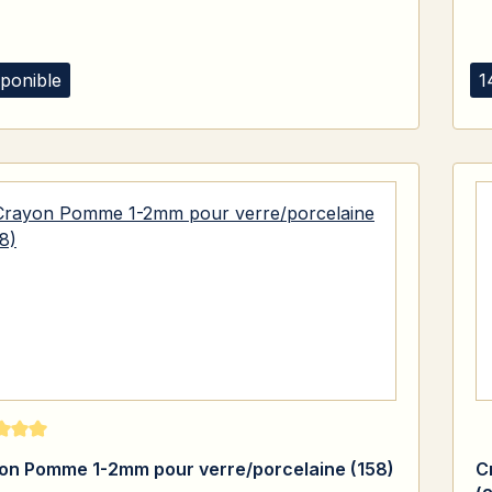
sponible
1
moyenne de 5 sur 5 étoiles
on Pomme 1-2mm pour verre/porcelaine (158)
C