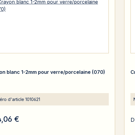
on blanc 1-2mm pour verre/porcelaine (070)
C
ro d'article
1010621
4,06 €
D