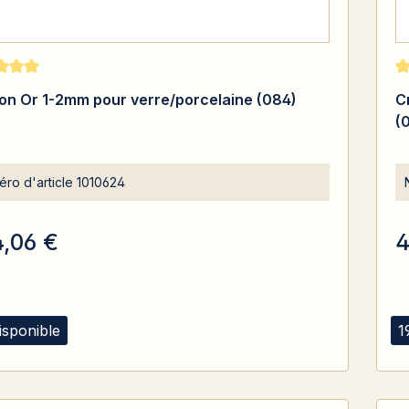
moyenne de 5 sur 5 étoiles
No
on Or 1-2mm pour verre/porcelaine (084)
C
(
ro d'article
1010624
4,06 €
4
isponible
1