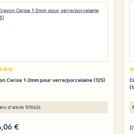
moyenne de 5 sur 5 étoiles
No
on Cerise 1-2mm pour verre/porcelaine (125)
C
(
ro d'article
1010626
4,06 €
D