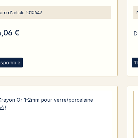
ro d'article
1010649
4,06 €
D
isponible
1