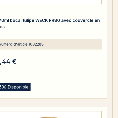
70ml bocal tulipe WECK RR80 avec couvercle en
ois
Numéro d'article
1002288
,44 €
536 Disponible