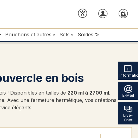
Bouchons et autres
Sets
Soldes %
uvercle en bois
Informati
 ! Disponibles en tailles de
220 ml à 2700 ml
.
E-Mail
ore. Avec une fermeture hermétique, vos créations
rvice élégants.
Live-
Chat