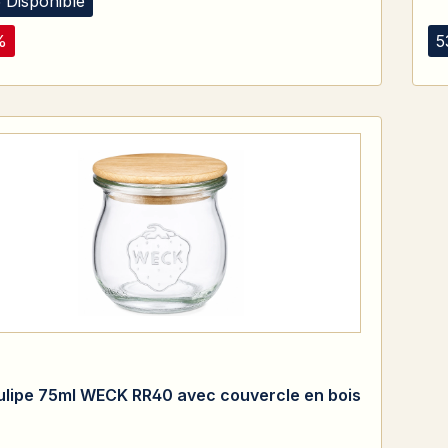
 Disponible
%
5
tulipe 75ml WECK RR40 avec couvercle en bois