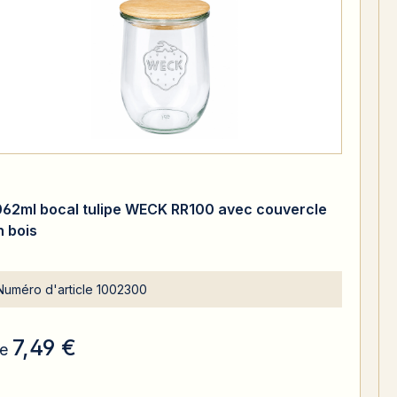
062ml bocal tulipe WECK RR100 avec couvercle
n bois
Numéro d'article
1002300
7,49 €
e