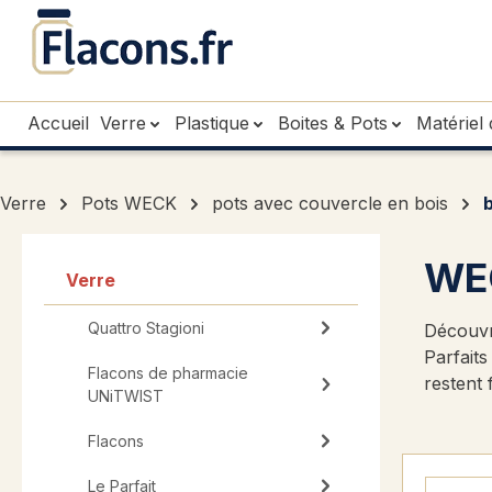
sser au contenu principal
Passer à la recherche
Passer à la navigation principale
Accueil
Verre
Plastique
Boites & Pots
Matériel 
Verre
Pots WECK
pots avec couvercle en bois
b
WEC
Verre
Quattro Stagioni
Découvr
Parfaits
Flacons de pharmacie
restent 
UNiTWIST
Flacons
Le Parfait