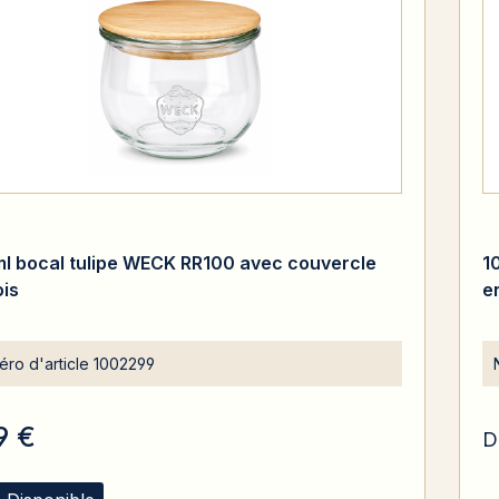
l bocal tulipe WECK RR100 avec couvercle
1
ois
e
ro d'article
1002299
9 €
D