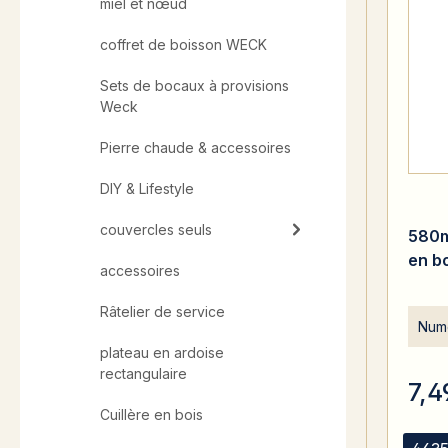
miel et nœud
coffret de boisson WECK
Sets de bocaux à provisions
Weck
Pierre chaude & accessoires
DIY & Lifestyle
couvercles seuls
580m
en b
accessoires
Râtelier de service
Numé
plateau en ardoise
rectangulaire
7,4
Cuillère en bois