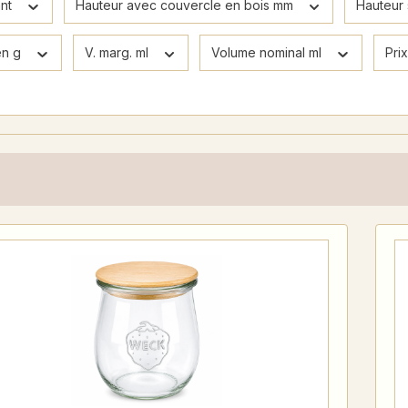
ant
Hauteur avec couvercle en bois mm
Hauteur
en g
V. marg. ml
Volume nominal ml
Pri