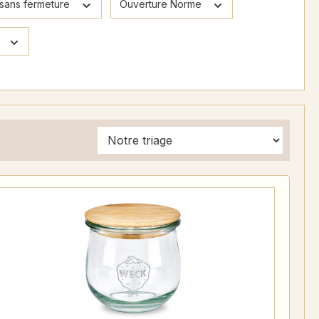
 sans fermeture
Ouverture Norme
x