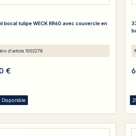
l bocal tulipe WECK RR60 avec couvercle en
3
b
ro d'article
1002278
0 €
6
 Disponible
2