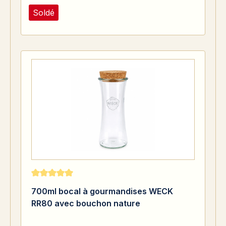
Soldé
Note moyenne de 5 sur 5 étoiles
700ml bocal à gourmandises WECK
RR80 avec bouchon nature