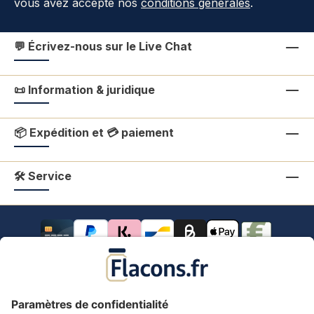
vous avez accepté nos
conditions générales
.
💬 Écrivez-nous sur le Live Chat
📜 Information & juridique
📦 Expédition et 💳 paiement
🛠 Service
Tous les prix s'entendent TVA comprise.
frais de port
*