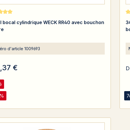
moyenne de 5 sur 5 étoiles
No
l bocal cylindrique WECK RR40 avec bouchon
3
re
b
ro d'article
1009693
1,37 €
D
é
2%
7