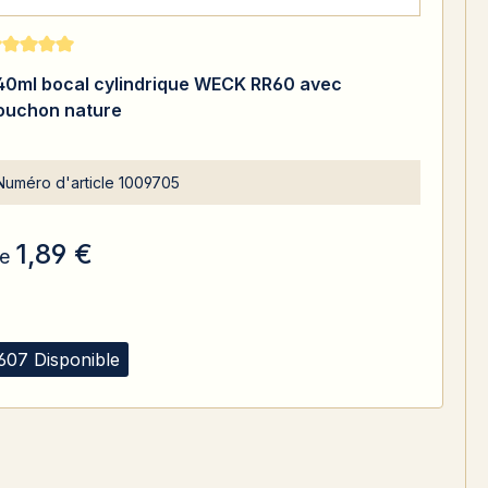
te moyenne de 5 sur 5 étoiles
40ml bocal cylindrique WECK RR60 avec
ouchon nature
Numéro d'article
1009705
1,89 €
e
607 Disponible