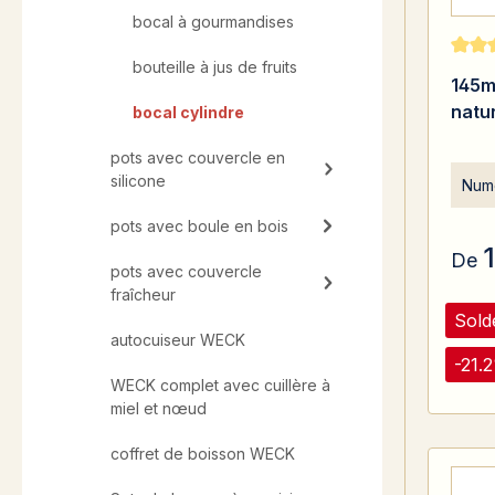
bocal à gourmandises
bouteille à jus de fruits
Note 
145m
natu
bocal cylindre
pots avec couvercle en
silicone
Numé
pots avec boule en bois
De
pots avec couvercle
fraîcheur
Sold
autocuiseur WECK
-21.
WECK complet avec cuillère à
miel et nœud
coffret de boisson WECK