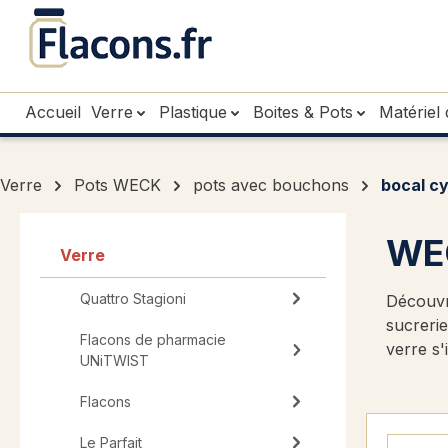
sser au contenu principal
Passer à la recherche
Passer à la navigation principale
Accueil
Verre
Plastique
Boites & Pots
Matériel 
Verre
Pots WECK
pots avec bouchons
bocal cy
WEC
Verre
Quattro Stagioni
Découvr
sucrerie
Flacons de pharmacie
verre s'
UNiTWIST
Flacons
Le Parfait