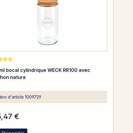
moyenne de 5 sur 5 étoiles
ml bocal cylindrique WECK RR100 avec
hon nature
ro d'article
1009729
5,47 €