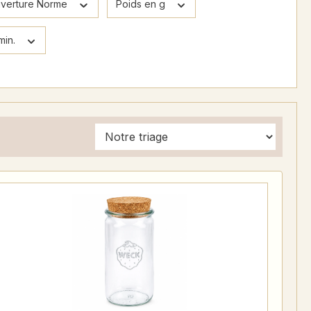
verture Norme
Poids en g
min.